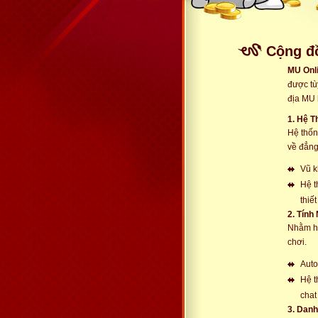
Cộng đ
MU Onl
được tù
địa MU 
1. Hệ 
Hệ thốn
về đẳng
Vũ k
Hệ t
thiế
2. Tính
Nhằm hỗ
chơi.
Auto
Hệ t
chat
3. Dan