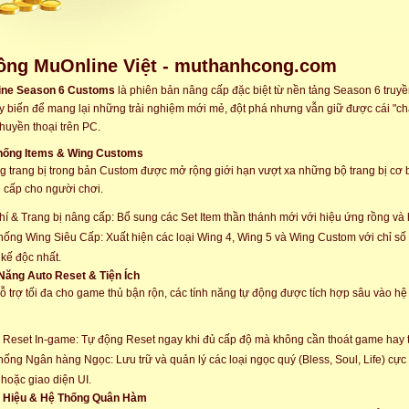
ồng MuOnline Việt - muthanhcong.com
ine Season 6 Customs
là phiên bản nâng cấp đặc biệt từ nền tảng Season 6 truy
y biến để mang lại những trải nghiệm mới mẻ, đột phá nhưng vẫn giữ được cái "ch
huyền thoại trên PC.
Thống Items & Wing Customs
g trang bị trong bản Custom được mở rộng giới hạn vượt xa những bộ trang bị cơ b
 cấp cho người chơi.
hí & Trang bị nâng cấp: Bổ sung các Set Item thần thánh mới với hiệu ứng rồng và
hống Wing Siêu Cấp: Xuất hiện các loại Wing 4, Wing 5 và Wing Custom với chỉ s
t kế độc nhất.
 Năng Auto Reset & Tiện Ích
 trợ tối đa cho game thủ bận rộn, các tính năng tự động được tích hợp sâu vào hệ 
 Reset In-game: Tự động Reset ngay khi đủ cấp độ mà không cần thoát game hay th
hống Ngân hàng Ngọc: Lưu trữ và quản lý các loại ngọc quý (Bless, Soul, Life) cực 
 hoặc giao diện UI.
h Hiệu & Hệ Thống Quân Hàm