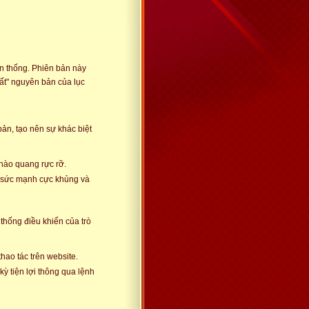
ền thống. Phiên bản này
ất" nguyên bản của lục
ản, tạo nên sự khác biệt
 hào quang rực rỡ.
ố sức mạnh cực khủng và
thống điều khiển của trò
ao tác trên website.
kỳ tiện lợi thông qua lệnh