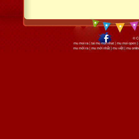
© C
mu moi ra | tai mu moi nhat | mu moi open
mu mới ra | mu mới nhất | mu việt | mu onli