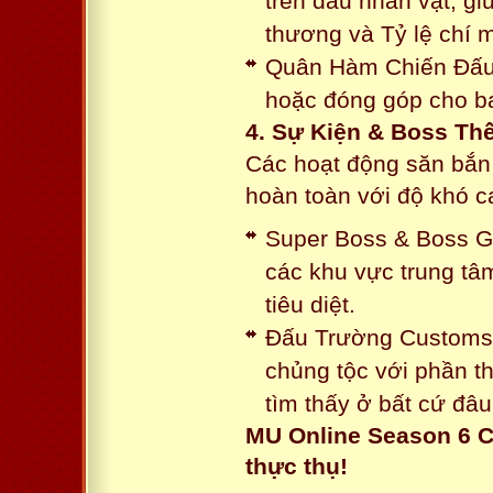
trên đầu nhân vật, gi
thương và Tỷ lệ chí 
Quân Hàm Chiến Đấu:
hoặc đóng góp cho ba
4. Sự Kiện & Boss Thế
Các hoạt động săn bắn 
hoàn toàn với độ khó 
Super Boss & Boss Gui
các khu vực trung tâ
tiêu diệt.
Đấu Trường Customs: 
chủng tộc với phần t
tìm thấy ở bất cứ đâu
MU Online Season 6 C
thực thụ!