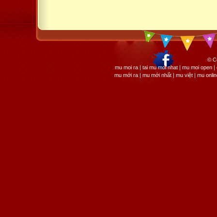
© C
mu moi ra | tai mu moi nhat | mu moi open
mu mới ra | mu mới nhất | mu việt | mu onli