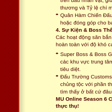
trên đầu nhân vật, gi
thương và Tỷ lệ chí 
Quân Hàm Chiến Đấu:
hoặc đóng góp cho ba
4. Sự Kiện & Boss Thế
Các hoạt động săn bắn 
hoàn toàn với độ khó 
Super Boss & Boss Gui
các khu vực trung tâ
tiêu diệt.
Đấu Trường Customs: 
chủng tộc với phần t
tìm thấy ở bất cứ đâu
MU Online Season 6 C
thực thụ!