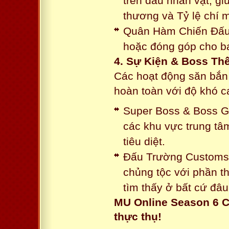
trên đầu nhân vật, gi
thương và Tỷ lệ chí 
Quân Hàm Chiến Đấu:
hoặc đóng góp cho ba
4. Sự Kiện & Boss Thế
Các hoạt động săn bắn 
hoàn toàn với độ khó 
Super Boss & Boss Gui
các khu vực trung tâ
tiêu diệt.
Đấu Trường Customs: 
chủng tộc với phần t
tìm thấy ở bất cứ đâu
MU Online Season 6 C
thực thụ!