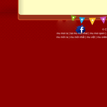
© C
mu moi ra | tai mu moi nhat | mu moi open
mu mới ra | mu mới nhất | mu việt | mu onli